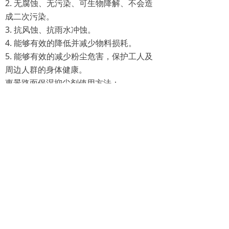
2. 无腐蚀、无污染、可生物降解、不会造
成二次污染。
3. 抗风蚀、抗雨水冲蚀。
4. 能够有效的降低并减少物料损耗。
5. 能够有效的减少粉尘危害，保护工人及
周边人群的身体健康。
惠景路面保湿抑尘剂使用方法：
本品1：1000倍兑水，充分喷洒在道路表
面。
ꂆ
相关推荐