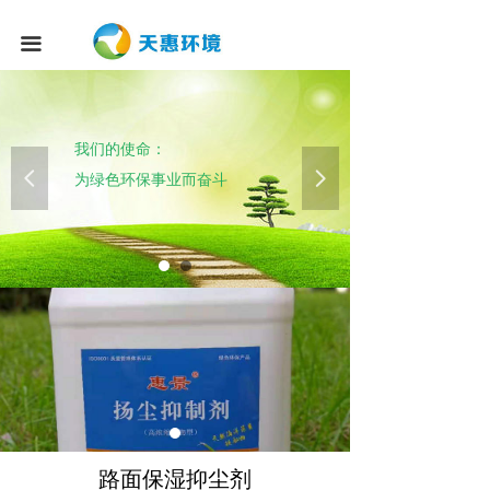
끀
我们的使命：
넳
넲
为绿色环保事业而奋斗
路面保湿抑尘剂