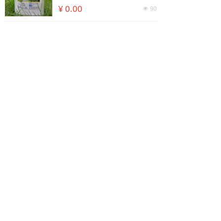
岛天惠环境科技有限公司自主研
¥ 0.00
90
넶
发杨柳絮抑制剂，绿色环保，操
作简单，快速高效，是京津冀地
区乃至全国使用的非常好的杨柳
絮治理产品。