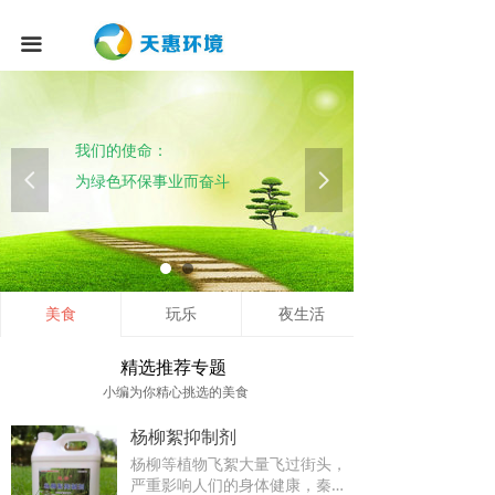
끀
我们的使命：
넳
넲
为绿色环保事业而奋斗
美食
玩乐
夜生活
精选推荐专题
小编为你精心挑选的美食
杨柳絮抑制剂
杨柳等植物飞絮大量飞过街头，
严重影响人们的身体健康，秦皇